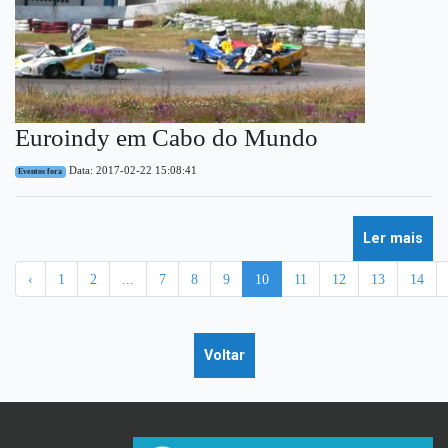
Euroindy em Cabo do Mundo
Data: 2017-02-22 15:08:41
Eventos fora
Ler mais
‹
1
2
...
7
8
9
10
11
12
13
14
Voltar